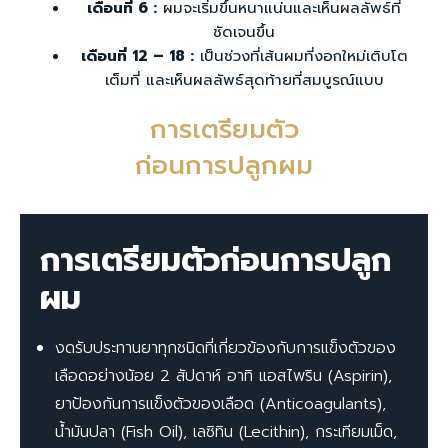
เดือนที่ 6 :
ผมจะเริ่มขึ้นหนาแน่นและเห็นผลลัพธ์ที่
ชัดเจนขึ้น
เดือนที่ 12 – 18 :
เป็นช่วงที่เส้นผมที่งอกใหม่เติบโต
เต็มที่ และเห็นผลลัพธ์สุดท้ายที่สมบูรณ์แบบ
การเตรียมตัว
ก่อนการปลูกผม
การเตรียมตัวก่อนการปลูก
ผม
งดรับประทานยาทุกชนิดที่เกี่ยวข้องกับการแข็งตัวของ
เลือดอย่างน้อย 2 สัปดาห์ อาทิ แอสไพริน (Aspirin),
ยาป้องกันการแข็งตัวของเลือด (Anticoagulants),
น้ำมันปลา (Fish Oil), เลซิทิน (Lecithin), กระเทียมเม็ด,