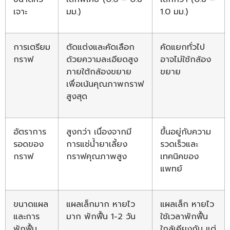
เจาะ
มม.)
1.0 มม.)
การเตรียม
ตัดแต่งและคัดเลือก
คัดแยกทั่วไป
กราฟ
ด้วยความละเอียดสูง
อาจไม่ใช้กล้อง
ภายใต้กล้องขยาย
ขยาย
เพื่อเน้นคุณภาพกราฟ
สูงสุด
อัตราการ
สูงกว่า เนื่องจากมี
ขึ้นอยู่กับความ
รอดของ
การแช่น้ำยาเลี้ยง
รวดเร็วและ
กราฟ
กราฟคุณภาพสูง
เทคนิคของ
แพทย์
ขนาดแผล
แผลเล็กมาก หายไว
แผลเล็ก หายไว
และการ
มาก พักฟื้น 1-2 วัน
ใช้เวลาพักฟื้น
พักฟื้น
ใกล้เคียงกัน แต่