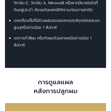
วิตามิน E, วิตามิน A, Minoxidil หรือหากมียาชนิดใดที่
กินอยู่ประจำ ต้องแจ้งแพทย์ให้ทราบก่อนการผ่าตัด
งดเครื่องดื่มที่มีส่วนผสมของแอลกอฮอล์ทุกชนิดและงด
สูบบุหรี่อย่างน้อย 1 สัปดาห์
งดการทำสีผม หรือกัดผมด้วยสารเคมีอย่างน้อย 1
สัปดาห์
การดูแลแผล
หลังการปลูกผม