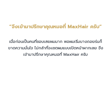
“จึงเข้ามาปรึกษาคุณหมอที่ MaxHair ครับ”
เมื่อก่อนเป็นคนที่ชอบเสยผมมาก พอผมเริ่มบางถอยร่นก็
ขาดความมั่นใจ ไม่กล้าที่จะเซตผมแบบเปิดหน้าผากเลย จึง
เข้ามาปรึกษาคุณหมอที่ MaxHair ครับ