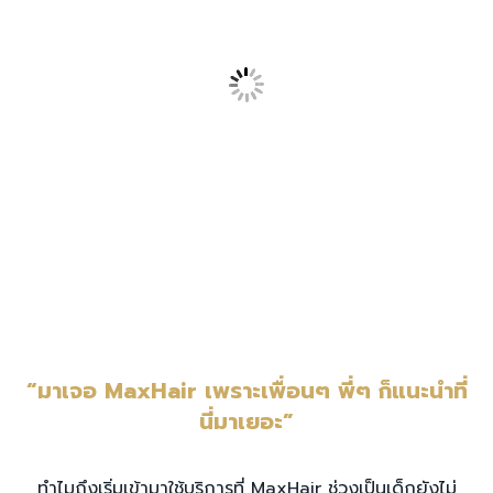
“มาเจอ MaxHair เพราะเพื่อนๆ พี่ๆ ก็แนะนำที่
นี่มาเยอะ”
ทำไมถึงเริ่มเข้ามาใช้บริการที่ MaxHair ช่วงเป็นเด็กยังไม่