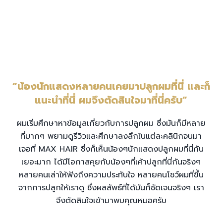
“น้องนักแสดงหลายคนเคยมาปลูกผมที่นี่
และก็
แนะนำที่นี่ ผมจึงตัดสินใจมาที่นี่ครับ”
ผมเริ่มศึกษาหาข้อมูลเกี่ยวกับการปลูกผม ซึ่งมันก็มีหลาย
ที่มากๆ พยามดูรีวิวและศึกษาลงลึกในแต่ละคลินิกจนมา
เจอที่ MAX HAIR ซึ่งก็เห็นน้องๆนักแสดงปลูกผมที่นี่กัน
เยอะมาก ได้มีโอกาสคุยกับน้องๆที่เค้าปลูกที่นี่กันจริงๆ
หลายคนเล่าให้ฟังถึงความประทับใจ หลายคนโชว์ผมที่ขึ้น
จากการปลูกให้เราดู ซึ่งผลลัพธ์ที่ได้มันก็ชัดเจนจริงๆ เรา
จึงตัดสินใจเข้ามาพบคุณหมอครับ