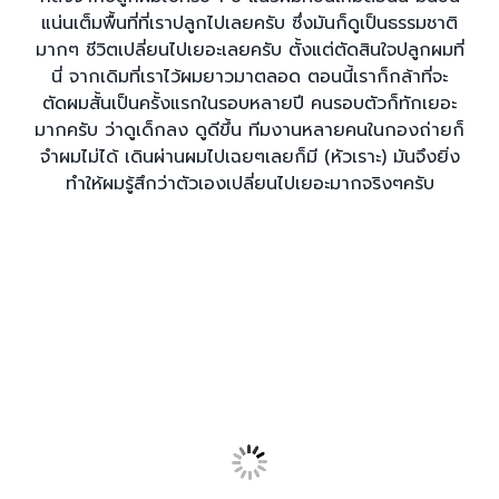
แน่นเต็มพื้นที่ที่เราปลูกไปเลยครับ ซึ่งมันก็ดูเป็นธรรมชาติ
มากๆ ชีวิตเปลี่ยนไปเยอะเลยครับ ตั้งแต่ตัดสินใจปลูกผมที่
นี่ จากเดิมที่เราไว้ผมยาวมาตลอด ตอนนี้เราก็กล้าที่จะ
ตัดผมสั้นเป็นครั้งแรกในรอบหลายปี คนรอบตัวก็ทักเยอะ
มากครับ ว่าดูเด็กลง ดูดีขึ้น ทีมงานหลายคนในกองถ่ายก็
จำผมไม่ได้ เดินผ่านผมไปเฉยๆเลยก็มี (หัวเราะ) มันจึงยิ่ง
ทำให้ผมรู้สึกว่าตัวเองเปลี่ยนไปเยอะมากจริงๆครับ