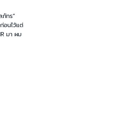
ลภัทร”
ก่อนไว้แต่
IR มา ผม