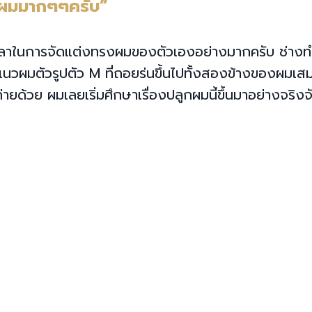
งผมมากๆๆครับ”
ียเวลาในการจัดแต่งทรงผมของตัวเองอย่างมากครับ ช่าง
วผมตัวรูปตัว M ที่ถอยร่นขึ้นไปทั้งสองข้างของผมเ
ายด้วย ผมเลยเริ่มศึกษาเรื่องปลูกผมนี้ขึ้นมาอย่างจริงจ