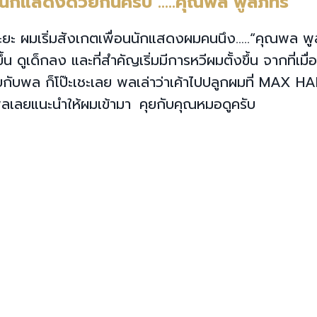
นนักแสดงด้วยกันครับ …..คุณพล พูลภัทร”
ะยะ ผมเริ่มสังเกตเพื่อนนักแสดงผมคนนึง…..“คุณพล พู
 ดูเด็กลง และที่สำคัญเริ่มมีการหวีผมตั้งขึ้น จากที่เมื่อ
กับพล ก็โป๊ะเชะเลย พลเล่าว่าเค้าไปปลูกผมที่ MAX HA
 พลเลยแนะนำให้ผมเข้ามา คุยกับคุณหมอดูครับ