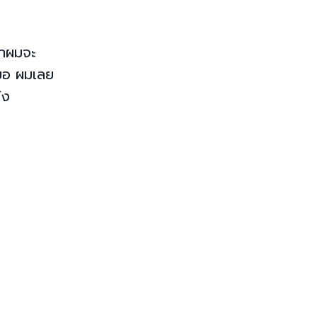
ทำผมจะ
สมอ ผมเลย
ัง